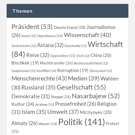
Themen
Präsident (53)
Journalismus
Deutschland (18)
Wissenschaft (40)
(26)
Nepotismus (14)
Kunst (12)
Wirtschaft
Astana (32)
Zentralasien (12)
Duschanbe (11)
(84)
Reise (32)
China (20)
Opposition (13)
Osch (12)
Bischkek (19)
Machttransfer (16)
Rechtsstaatlichkeit (12)
Korruption (19)
Konflikt (14)
Sowjetunion (11)
Ökosystem (12)
Menschenrechte (43)
Medien (39)
Wahlen
Gesellschaft (55)
Russland (35)
(30)
Nasarbajew (52)
Demokratie (31)
Steppe (16)
Religion
Pressefreiheit (26)
Kultur (24)
Aralsee (13)
Islam (35)
Umwelt (37)
(31)
Mirziyoyev (20)
Politik (141)
Almaty (26)
Protest
Wasser (14)
(15)