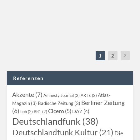
der Steppenkiebitz (Engl.: Sociable Lapwing, Russ:
кречотка)....
WEITERLESEN
1
2
Referenzen
Akzente (7)
Atlas-
Amnesty Journal (2)
ARTE (2)
Berliner Zeitung
Magazin (3)
Badische Zeitung (3)
(6)
Cicero (5)
DAZ (4)
bpb (2)
BR1 (2)
Deutschlandfunk (38)
Deutschlandfunk Kultur (21)
Die