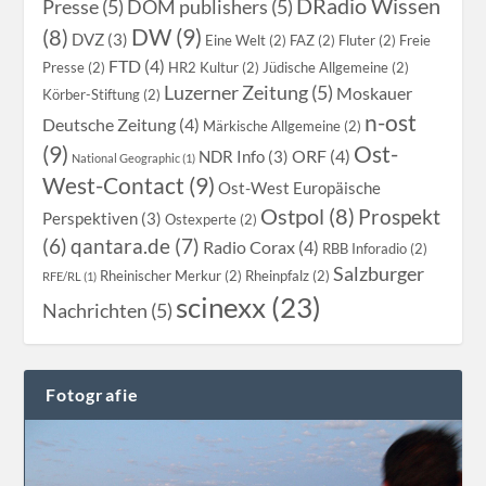
DRadio Wissen
Presse (5)
DOM publishers (5)
DW (9)
(8)
DVZ (3)
Eine Welt (2)
FAZ (2)
Fluter (2)
Freie
FTD (4)
Presse (2)
HR2 Kultur (2)
Jüdische Allgemeine (2)
Luzerner Zeitung (5)
Moskauer
Körber-Stiftung (2)
n-ost
Deutsche Zeitung (4)
Märkische Allgemeine (2)
(9)
Ost-
ORF (4)
NDR Info (3)
National Geographic (1)
West-Contact (9)
Ost-West Europäische
Ostpol (8)
Prospekt
Perspektiven (3)
Ostexperte (2)
qantara.de (7)
(6)
Radio Corax (4)
RBB Inforadio (2)
Salzburger
Rheinischer Merkur (2)
Rheinpfalz (2)
RFE/RL (1)
scinexx (23)
Nachrichten (5)
Fotografie