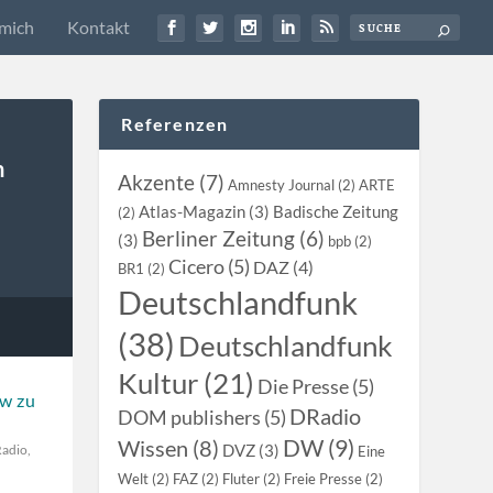
mich
Kontakt
Referenzen
n
Akzente (7)
Amnesty Journal (2)
ARTE
Atlas-Magazin (3)
Badische Zeitung
(2)
Berliner Zeitung (6)
(3)
bpb (2)
Cicero (5)
DAZ (4)
BR1 (2)
Deutschlandfunk
(38)
Deutschlandfunk
Kultur (21)
Die Presse (5)
ew zu
DRadio
DOM publishers (5)
DW (9)
Wissen (8)
DVZ (3)
adio
,
Eine
Welt (2)
FAZ (2)
Fluter (2)
Freie Presse (2)