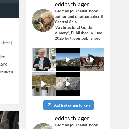
eddaschlager
German journalist, book
author and photographer ||
Central Asia ||
"Architectural Guide
Almaty", Published in June
2025 by @dompublishers
ikistan
|
den
Land
erenden
Auf Instagram folgen
eddaschlager
German journalist, book