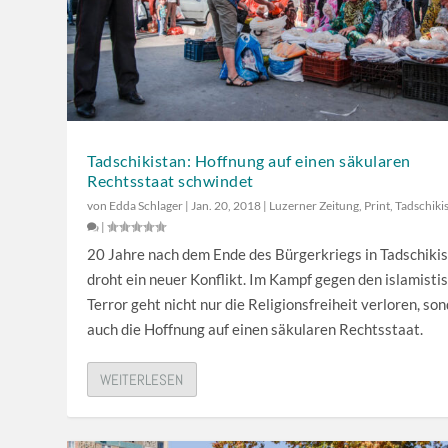
ä
e
r
r
k
b
e
e
z
n
u
u
Tadschikistan: Hoffnung auf einen säkularen
r
t
Rechtsstaat schwindet
e
z
von
Edda Schlager
|
Jan. 20, 2018
|
Luzerner Zeitung
,
Print
,
Tadschiki
g
e
|
e
n
20 Jahre nach dem Ende des Bürgerkriegs in Tadschiki
l
,
droht ein neuer Konflikt. Im Kampf gegen den islamisti
n
u
Terror geht nicht nur die Religionsfreiheit verloren, so
.
m
auch die Hoffnung auf einen säkularen Rechtsstaat.
d
i
WEITERLESEN
e
L
a