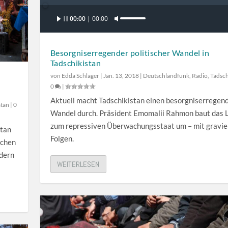
ä
r
Audio-
r
00:00
00:00
b
P
Player
k
e
f
e
n
e
Besorgniserregender politischer Wandel in
z
u
i
Tadschikistan
u
t
l
von
Edda Schlager
|
Jan. 13, 2018
|
Deutschlandfunk
,
Radio
,
Tadsch
r
z
t
0
|
e
e
a
Aktuell macht Tadschikistan einen besorgniserregen
stan
|
0
g
n
s
Wandel durch. Präsident Emomalii Rahmon baut das 
e
,
t
zum repressiven Überwachungsstaat um – mit gravi
stan
l
u
e
Folgen.
schen
n
m
n
ndern
.
d
H
WEITERLESEN
i
o
e
c
L
h
a
/
u
R