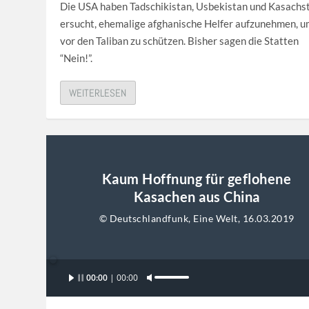
a
Die USA haben Tadschikistan, Usbekistan und Kasachs
s
ersucht, ehemalige afghanische Helfer aufzunehmen, u
t
vor den Taliban zu schützen. Bisher sagen die Statten
e
“Nein!”.
n
H
WEITERLESEN
o
c
h
/
R
Kaum Hoffnung für geflohene
u
Kasachen aus China
n
© Deutschlandfunk, Eine Welt, 16.03.2019
t
e
r
Audio-
00:00
00:00
b
P
Player
e
f