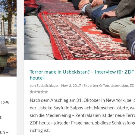
t
u
s
n
t
t
ä
e
r
r
k
b
e
e
z
n
u
u
Terror made in Usbekistan? – Interview für ZDF
r
t
heute+
e
z
von
Edda Schlager
|
Nov. 2, 2017
|
Experten-O-Ton
,
Usbekistan
,
ZD
g
e
e
n
Nach dem Anschlag am 31. Oktober in New York, bei
n
|
0
l
,
der Usbeke Sayfullo Saipov acht Menschen tötete, w
n
u
sich die Medien einig – Zentralasien ist der neue Terr
s
.
m
ZDF heute+ ging der Frage nach, ob diese Schlussfol
d
richtig ist.
tun –
i