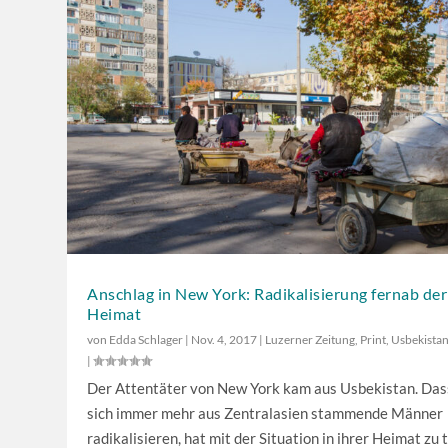
u
t
s
t
ä
r
k
e
z
u
r
e
Anschlag in New York: Radikalisierung fernab der
Heimat
g
von
Edda Schlager
|
Nov. 4, 2017
|
Luzerner Zeitung
,
Print
,
Usbekista
e
|
l
Der Attentäter von New York kam aus Usbekistan. Das
n
sich immer mehr aus Zentralasien stammende Männer
.
radikalisieren, hat mit der Situation in ihrer Heimat zu 