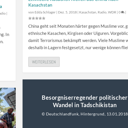
n
i
Kasachstan
a
u
l
von
Edda Schlager
|
Dez. 5, 2018
|
Kasachstan
,
Radio
,
WDR
|
0
|
adio
|
t
t
z
a
China geht seit Monaten härter gegen Muslime vor, 
n
e
s
ethnische Kasachen, Kirgisen oder Uiguren. Vorgeblic
g. In
n
t
damit Terrorismus bekämpft werden. Viele Muslime 
n.
,
e
deshalb in Lagern festgesetzt, nur wenige können flie
u
n
m
H
WEITERLESEN
d
o
i
c
e
h
L
/
a
R
Besorgniserregender politischer
u
u
Wandel in Tadschikistan
t
n
© Deutschlandfunk, Hintergrund, 13.01.2018
s
t
t
e