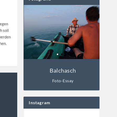
gegen
h soll
werden
hen.
Balchasch
Foto-Essay
Instagram