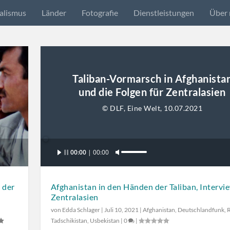
alismus
Länder
Fotografie
Dienstleistungen
Über 
Taliban-Vormarsch in Afghanista
und die Folgen für Zentralasien
© DLF, Eine Welt, 10.07.2021
Audio-
00:00
00:00
P
Player
f
e
 der
Afghanistan in den Händen der Taliban, Intervi
i
Zentralasien
l
,
von
Edda Schlager
|
Juli 10, 2021
|
Afghanistan
,
Deutschlandfunk
,
R
t
Tadschikistan
,
Usbekistan
|
0
|