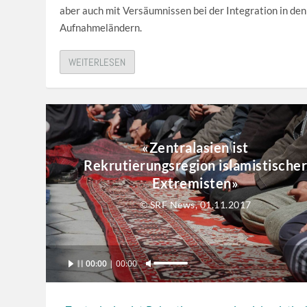
aber auch mit Versäumnissen bei der Integration in den
Aufnahmeländern.
WEITERLESEN
«Zentralasien ist
Rekrutierungsregion islamistischer
Extremisten»
© SRF News, 01.11.2017
Audio-
00:00
00:00
P
Player
f
e