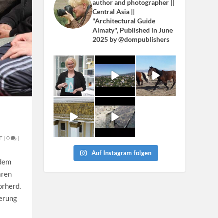
author and photographer ||
Central Asia ||
"Architectural Guide
Almaty", Published in June
2025 by @dompublishers
F
|
0
|
Auf Instagram folgen
 dem
aren
orherd.
gerung