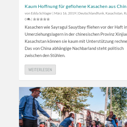
n
e
Kaum Hoffnung für geflohene Kasachen aus Chin
u
i
von
Edda Schlager
|
März 16, 2019
|
Deutschlandfunk
,
Kasachstan
,
R
t
l
0
|
z
t
Kasachen wie Sayragul Sauytbay fliehen vor der Haft i
e
a
Umerziehungslagern in der chinesischen Provinz Xinjian
n
s
Kasachstan können sie kaum mit Unterstützung rechne
,
t
Das von China abhängige Nachbarland steht politisch
u
e
zwischen den Stühlen.
m
n
d
H
WEITERLESEN
i
o
e
c
L
h
a
/
u
R
t
u
s
n
t
t