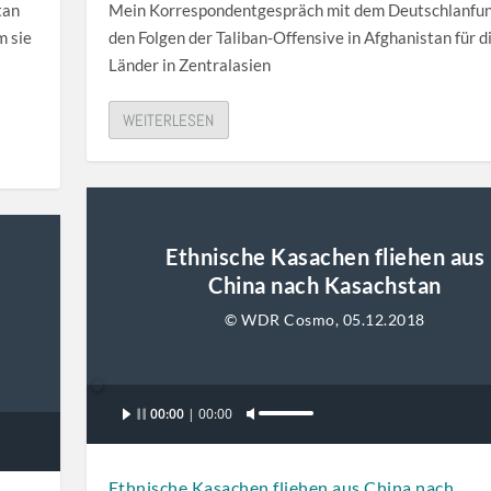
a
tan
Mein Korrespondentgespräch mit dem Deutschlanfun
s
m sie
den Folgen der Taliban-Offensive in Afghanistan für d
t
Länder in Zentralasien
e
n
WEITERLESEN
H
o
c
h
/
Ethnische Kasachen fliehen aus
R
China nach Kasachstan
u
© WDR Cosmo, 05.12.2018
n
t
e
Audio-
00:00
00:00
r
P
Player
b
f
e
e
Ethnische Kasachen fliehen aus China nach