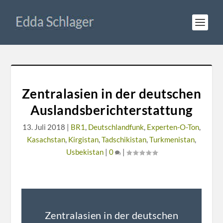
Zentralasien in der deutschen
Auslandsberichterstattung
13. Juli 2018
|
BR1
,
Deutschlandfunk
,
Experten-O-Ton
,
Kasachstan
,
Kirgistan
,
Tadschikistan
,
Turkmenistan
,
Usbekistan
|
0
|
Zentralasien in der deutschen