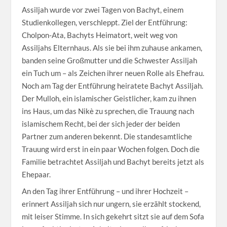
Assiljah wurde vor zwei Tagen von Bachyt, einem
Studienkollegen, verschleppt. Ziel der Entführung:
Cholpon-Ata, Bachyts Heimatort, weit weg von
Assiljahs Elternhaus. Als sie bei ihm zuhause ankamen,
banden seine Großmutter und die Schwester Assiljah
ein Tuch um – als Zeichen ihrer neuen Rolle als Ehefrau.
Noch am Tag der Entführung heiratete Bachyt Assiljah.
Der Mulloh, ein islamischer Geistlicher, kam zu ihnen
ins Haus, um das Nikè zu sprechen, die Trauung nach
islamischem Recht, bei der sich jeder der beiden
Partner zum anderen bekennt. Die standesamtliche
Trauung wird erst in ein paar Wochen folgen. Doch die
Familie betrachtet Assiljah und Bachyt bereits jetzt als
Ehepaar.
An den Tag ihrer Entführung – und ihrer Hochzeit –
erinnert Assiljah sich nur ungern, sie erzählt stockend,
mit leiser Stimme. In sich gekehrt sitzt sie auf dem Sofa