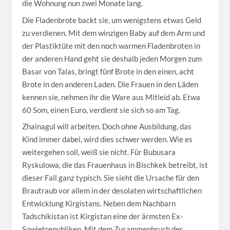
die Wohnung nun zwei Monate lang.
Die Fladenbrote backt sie, um wenigstens etwas Geld
zu verdienen. Mit dem winzigen Baby auf dem Arm und
der Plastiktüte mit den noch warmen Fladenbroten in
der anderen Hand geht sie deshalb jeden Morgen zum
Basar von Talas, bringt fünf Brote in den einen, acht
Brote in den anderen Laden. Die Frauen in den Läden
kennen sie, nehmen ihr die Ware aus Mitleid ab. Etwa
60 Som, einen Euro, verdient sie sich so am Tag.
Zhainagul will arbeiten. Doch ohne Ausbildung, das
Kind immer dabei, wird dies schwer werden. Wie es
weitergehen soll, weiß sie nicht. Für Bubusara
Ryskulowa, die das Frauenhaus in Bischkek betreibt, ist
dieser Fall ganz typisch. Sie sieht die Ursache für den
Brautraub vor allem in der desolaten wirtschaftlichen
Entwicklung Kirgistans. Neben dem Nachbarn
Tadschikistan ist Kirgistan eine der ärmsten Ex-
Sowjetrepubliken. Mit dem Zusammenbruch der