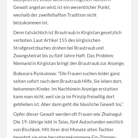
Gewalt angetan wird, ist ein wesentlicher Punkt,
weshalb der zweifelhaften Tradition nicht
beizukommen ist.
Denn tatsächlich ist Brautraub in Kirgistan gesetzlich
verboten. Laut Artikel 155 des kirgisischen
Strafgesetzbuches drohen bei Brautraub und
Zwangsheirat bis zu fünf Jahre Haft. Das Problem:
Niemand in Kirgistan bringt den Brautraub zur Anzeige.
Bubusara Ryskulowa: “Die Frauen suchen leider ganz
selten sofort nach dem Brautraub Hilfe. Sie leben dort,
bekommen Kinder. Im Nachhinein Anzeige erstatten
kann man nicht, weil sie ja im Prinzip freiwillig dort
geblieben ist. Aber dann geht die häusliche Gewalt los.”
Opfer dieser Gewalt werden oft Frauen wie Zhainagul:
Die 19-Jährige lebt in Talas, fünf Autostunden westlich
von Bischkek. Mit ihrer drei Monate alten Tochter
bewohnt sie eine heruntergekommene Ein-Zimmer-