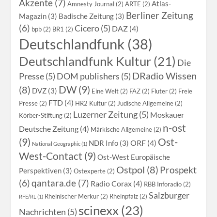
Akzente (7)
Atlas-
Amnesty Journal (2)
ARTE (2)
Berliner Zeitung
Magazin (3)
Badische Zeitung (3)
(6)
Cicero (5)
DAZ (4)
bpb (2)
BR1 (2)
Deutschlandfunk (38)
Deutschlandfunk Kultur (21)
Die
DRadio Wissen
Presse (5)
DOM publishers (5)
DW (9)
(8)
DVZ (3)
Eine Welt (2)
FAZ (2)
Fluter (2)
Freie
FTD (4)
Presse (2)
HR2 Kultur (2)
Jüdische Allgemeine (2)
Luzerner Zeitung (5)
Moskauer
Körber-Stiftung (2)
n-ost
Deutsche Zeitung (4)
Märkische Allgemeine (2)
(9)
Ost-
ORF (4)
NDR Info (3)
National Geographic (1)
West-Contact (9)
Ost-West Europäische
Ostpol (8)
Prospekt
Perspektiven (3)
Ostexperte (2)
qantara.de (7)
(6)
Radio Corax (4)
RBB Inforadio (2)
Salzburger
Rheinischer Merkur (2)
Rheinpfalz (2)
RFE/RL (1)
scinexx (23)
Nachrichten (5)