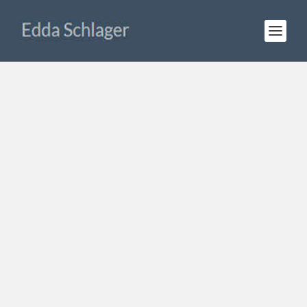
Karakalpakstan: Eine Minderheit
begehrt auf
© DLF Kultur Weltzeit, 28.09.2022
Audio-
00:00
00:00
Player
Karakalpakstan: Eine Minderheit begehrt auf
von
Edda Schlager
|
Sep. 28, 2022
|
Deutschlandfunk Kultur
,
Radio
,
Usbekistan
|
0
|