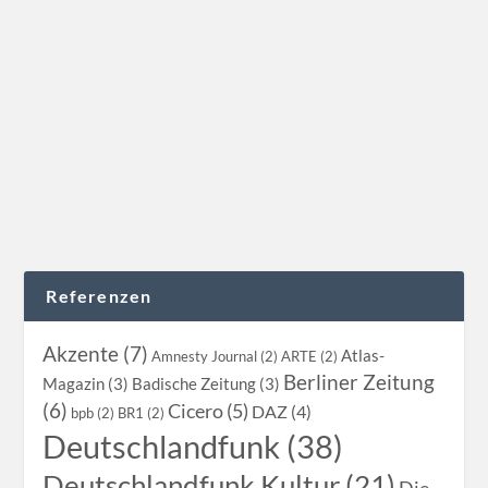
von
Edda Schlager
|
Okt. 30, 2008
|
Akzente
,
Kasachstan
,
Print
|
0
|
Akzente (GTZ), 03-2008 Kasachstan ist ein
Vogelparadies. Doch einheimische Ornithologen sind
rar....
WEITERLESEN
Referenzen
Akzente (7)
Atlas-
Amnesty Journal (2)
ARTE (2)
Berliner Zeitung
Magazin (3)
Badische Zeitung (3)
(6)
Cicero (5)
DAZ (4)
bpb (2)
BR1 (2)
Deutschlandfunk (38)
Deutschlandfunk Kultur (21)