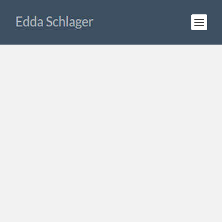
Unterschätztes Ökosystem
Steppe
© Deutsche Welle, Wissenschaft, 18.12.2010, 15
min
Audio-
00:00
00:00
Player
Kasachstan: Unterschätztes Ökosystem Steppe
von
Edda Schlager
|
Dez. 19, 2010
|
DW
,
Kasachstan
,
Radio
|
1
|