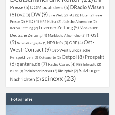
Die
DRadio Wissen
Presse (5)
DOM publishers (5)
DW (9)
(8)
DVZ (3)
Eine Welt (2)
FAZ (2)
Fluter (2)
Freie
FTD (4)
Presse (2)
HR2 Kultur (2)
Jüdische Allgemeine (2)
Luzerner Zeitung (5)
Moskauer
Körber-Stiftung (2)
n-ost
Deutsche Zeitung (4)
Märkische Allgemeine (2)
(9)
Ost-
ORF (4)
NDR Info (3)
National Geographic (1)
West-Contact (9)
Ost-West Europäische
Ostpol (8)
Prospekt
Perspektiven (3)
Ostexperte (2)
qantara.de (7)
(6)
Radio Corax (4)
RBB Inforadio (2)
Salzburger
Rheinischer Merkur (2)
Rheinpfalz (2)
RFE/RL (1)
scinexx (23)
Nachrichten (5)
Fotografie