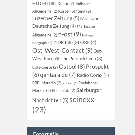
FTD (4)
HR2 Kultur (2)
Jüdische
Allgemeine (2)
Körber-Stiftung (2)
Luzerner Zeitung (5)
Moskauer
Deutsche Zeitung (4)
Märkische
n-ost (9)
Allgemeine (2)
National
ORF (4)
NDR Info (3)
Geographic (1)
Ost-West-Contact (9)
Ost-
West Europäische Perspektiven (3)
Ostpol (8)
Prospekt
Ostexperte (2)
qantara.de (7)
(6)
Radio Corax (4)
RBB Inforadio (2)
Rheinischer
RFE/RL (1)
Salzburger
Merkur (2)
Rheinpfalz (2)
scinexx
Nachrichten (5)
(23)
Fotografie