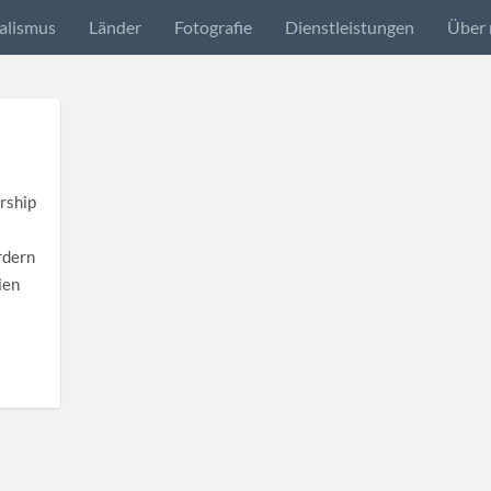
alismus
Länder
Fotografie
Dienstleistungen
Über 
rship
rdern
ien